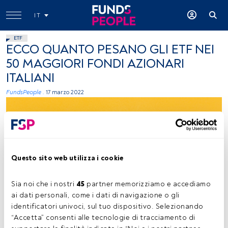
IT
ETF
ECCO QUANTO PESANO GLI ETF NEI
50 MAGGIORI FONDI AZIONARI
ITALIANI
FundsPeople .
17 marzo 2022
Questo sito web utilizza i cookie
Fonte Unspash 2
Sia noi che i nostri 
45
 partner memorizziamo e accediamo 
ai dati personali, come i dati di navigazione o gli 
identificatori univoci, sul tuo dispositivo. Selezionando 
“Accetta” consenti alle tecnologie di tracciamento di 
Tempo di lettura:
3 min.