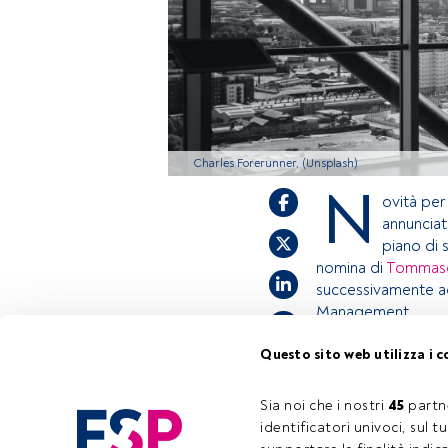
Charles Forerunner, (Unsplash)
N
ovità per 
annunciat
piano di 
nomina di
Tommaso
successivamente a
Management.
Questo sito web utilizza i c
Questo è un artic
accedi tramite il 
Sia noi che i nostri 
45
 partn
registrarti per sc
identificatori univoci, sul 
Tempo di lettura:
1 min.