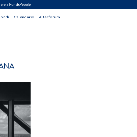
ere a FundsPeople
Fondi
Calendario
Alterforum
IANA