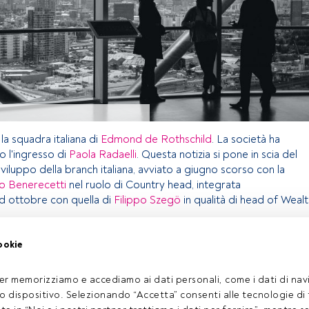
la squadra italiana di
Edmond de Rothschild
. La società ha
o l'ingresso di
Paola Radaelli
. Questa notizia si pone in scia del
sviluppo della branch italiana, avviato a giugno scorso con la
 Benerecetti
nel ruolo di Country head, integrata
d ottobre con quella di
Filippo Szegö
in qualità di head of Weal
ookie
olo riservato agli utenti FundsPeople. Se sei già registrato,
pulsante Login. Se non hai ancora un account, ti invitiamo a
er memorizziamo e accediamo ai dati personali, come i dati di navi
oprire tutti i contenuti che FundsPeople ha da offrire.
tuo dispositivo. Selezionando “Accetta” consenti alle tecnologie di