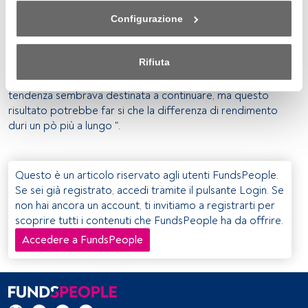
aspettavano che queste elezioni permettessero ad una
della pagina web). Le tue opzioni avranno effetto 
cooperazione Merkel-Macron di fornire ulteriore
Configurazione
nell'ambito del nostro consenso. Per saperne di più, 
sostegno all'euro con conseguenti vantaggi per i mercati
consulta la nostra politica sulla privacy.
azionari europei, ma il coinvolgimento dell'AfD adesso
Rifiuta
potrebbe condizionarla. Recentemente i bund tedeschi
Sia noi che i nostri partner trattiamo i dati per fornire:
erano stati più allineati ai treasury americani e questa
tendenza sembrava destinata a continuare, ma questo
Utilizzo di dati di localizzazione geografica precisi. Analisi 
risultato potrebbe far si che la differenza di rendimento
attiva delle caratteristiche del dispositivo per la sua 
duri un pò più a lungo ".
identificazione. Memorizzazione delle informazioni su un 
dispositivo e/o accesso alle stesse. Pubblicità e contenuti 
personalizzati, misurazione della pubblicità e dei 
Questo è un articolo riservato agli utenti FundsPeople.
contenuti, ricerca sul pubblico e sviluppo di servizi.
Se sei già registrato, accedi tramite il pulsante Login. Se
non hai ancora un account, ti invitiamo a registrarti per
Elenco dei partner (fornitori)
scoprire tutti i contenuti che FundsPeople ha da offrire.
Accedere a FundsPeople