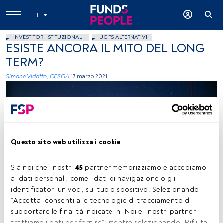
IT
INVESTITORI ISTITUZIONALI
UCITS ALTERNATIVI
ESISTE ANCORA IL MITO DEL LONG
TERM?
Simone Vidotto, CESGA
17 marzo 2021
Questo sito web utilizza i cookie
Etienne Boulanger, Unsplash
Sia noi che i nostri 
45
 partner memorizziamo e accediamo 
ai dati personali, come i dati di navigazione o gli 
identificatori univoci, sul tuo dispositivo. Selezionando 
“Accetta” consenti alle tecnologie di tracciamento di 
Tempo di lettura:
2 min.
supportare le finalità indicate in “Noi e i nostri partner 
trattiamo i dati per fornire”, mentre selezionando “Rifiuta 