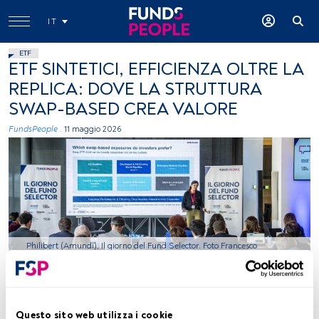
IT
ETF
ETF SINTETICI, EFFICIENZA OLTRE LA
REPLICA: DOVE LA STRUTTURA
SWAP-BASED CREA VALORE
FundsPeople .
11 maggio 2026
Philibert (Amundi), Il giorno del Fund Selector. Foto Francesco
Prandoni per FundsPeople
Tempo di lettura:
5 min.
Questo sito web utilizza i cookie