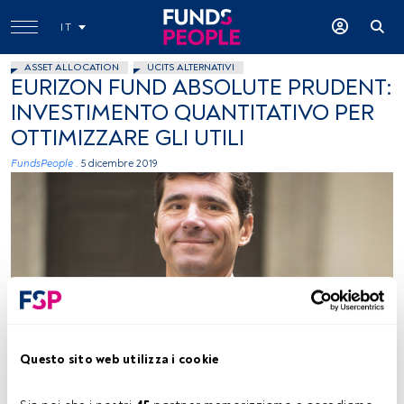
IT
ASSET ALLOCATION
UCITS ALTERNATIVI
EURIZON FUND ABSOLUTE PRUDENT:
INVESTIMENTO QUANTITATIVO PER
OTTIMIZZARE GLI UTILI
FundsPeople .
5 dicembre 2019
Luca Sibani, Responsabile Investimenti Discrezionali e Total Return,
Epsilon SGR
Questo sito web utilizza i cookie
Tempo di lettura:
1 min.