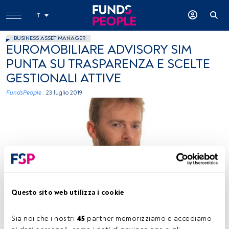
IT
BUSINESS ASSET MANAGER
EUROMOBILIARE ADVISORY SIM
PUNTA SU TRASPARENZA E SCELTE
GESTIONALI ATTIVE
FundsPeople .
23 luglio 2019
Gianmarco Zanetti, Direttore Generale Euromobiliare Advisory SIM,
Gruppo_Credem
Questo sito web utilizza i cookie
Sia noi che i nostri 
45
 partner memorizziamo e accediamo 
Tempo di lettura:
3 min.