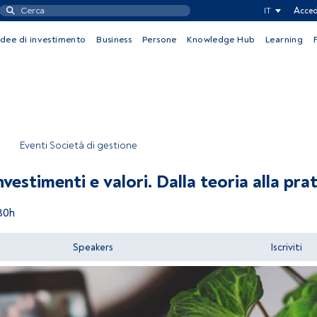
IT
Acced
Idee di investimento
Business
Persone
Knowledge Hub
Learning
Eventi Società di gestione
nvestimenti e valori. Dalla teoria alla pra
30h
Speakers
Iscriviti
Accedere a FundsPeople