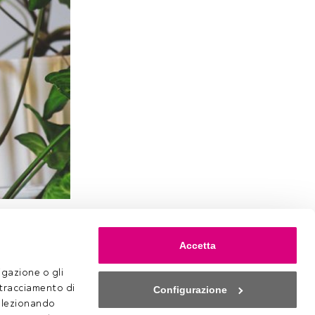
Scuola
IMPact Sgr
Accetta
ligiosi alla
gazione o gli 
 tracciamento di 
Configurazione
selezionando 