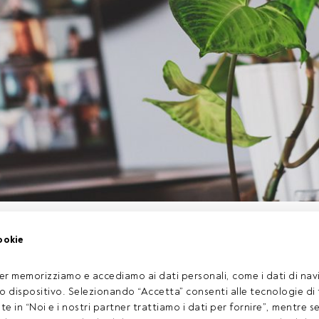
gio dalle ore 16.30
, si terrà il
webinar
promosso da Altis, Alta 
ookie
tà dell’Università Cattolica,
ANIMA SGR
,
8a+ Investimenti Sgr
,
o
che intende fare il punto sulle scelte di investimento degli enti re
e guida della CEI.
er memorizziamo e accediamo ai dati personali, come i dati di navi
tuo dispositivo. Selezionando “Accetta” consenti alle tecnologie di
ate in “Noi e i nostri partner trattiamo i dati per fornire”, mentre 