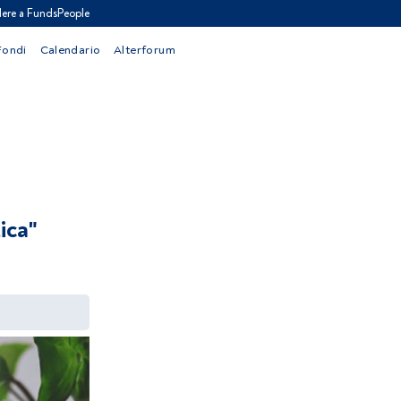
ere a FundsPeople
Fondi
Calendario
Alterforum
tica"