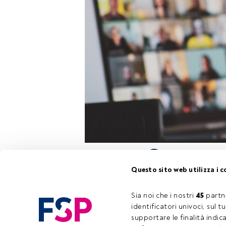
Giovedì 5 mag
Questo sito web utilizza i c
Impresa e Socie
e
Nummus.Inf
luce delle Line
Sia noi che i nostri 
45
 partn
identificatori univoci, sul 
supportare le finalità indic