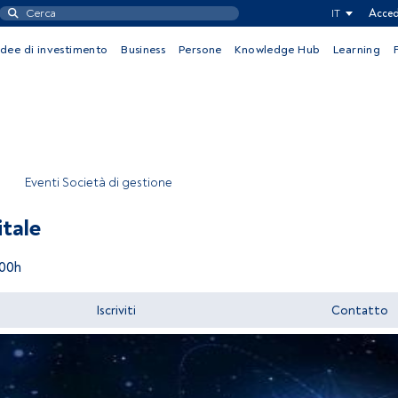
IT
Acced
Idee di investimento
Business
Persone
Knowledge Hub
Learning
Eventi Società di gestione
tale
:00h
Iscriviti
Contatto
Accedere a FundsPeople