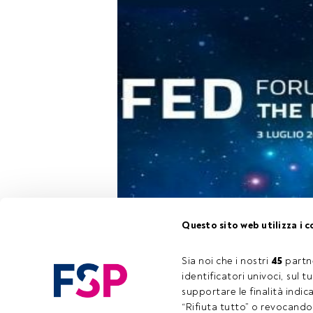
Il
Forum dell’
Questo sito web utilizza i c
Facebook e Gio
dell’economia d
Sia noi che i nostri 
45
 partn
identificatori univoci, sul 
supportare le finalità indic
Questo è un a
“Rifiuta tutto” o revocando i