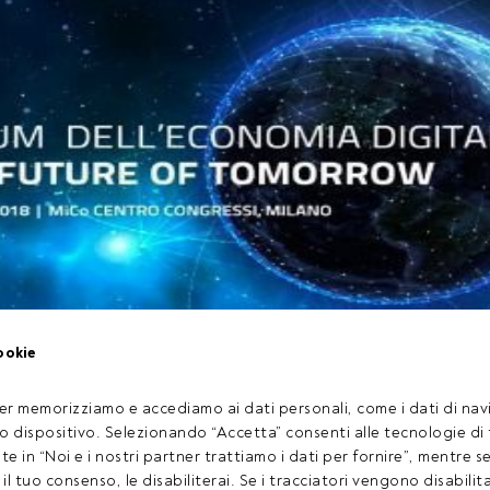
Economia Digitale
è uno momento di confronto ideato e realiz
ookie
vani Imprenditori Confindustria per discutere del presente e d
igitale.
er memorizziamo e accediamo ai dati personali, come i dati di navi
tuo dispositivo. Selezionando “Accetta” consenti alle tecnologie di
ate in “Noi e i nostri partner trattiamo i dati per fornire”, mentre 
rticolo riservato agli utenti FundsPeople. Se sei già registrato, 
l tuo consenso, le disabiliterai. Se i tracciatori vengono disabilita