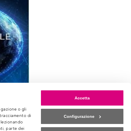
zato da
Accetta
el futuro
gazione o gli 
 tracciamento di 
Configurazione
selezionando 
accedi
ti, parte dei 