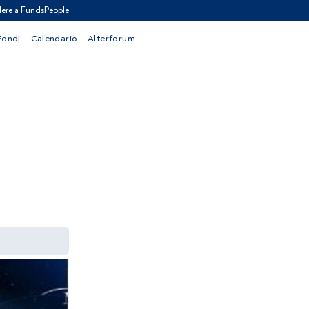
ere a FundsPeople
Fondi
Calendario
Alterforum