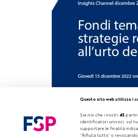
Nell'ultima pu
Questo sito web utilizza i c
soffermarci su
con l’aiuto degl
Sia noi che i nostri 
45
 partn
identificatori univoci, sul 
supportare le finalità indic
Questo è un a
“Rifiuta tutto” o revocando i