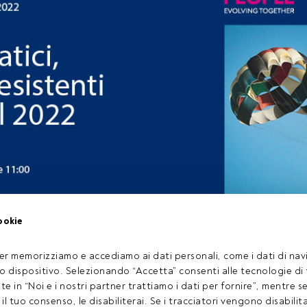
ntata dell'anno di Insights Channel FundsPeople abbiamo deciso 
ookie
ll’andamento e i flussi delle strategie tematiche. Lo facciamo 
i esperti e delle loro analisi.
er memorizziamo e accediamo ai dati personali, come i dati di navi
tuo dispositivo. Selezionando “Accetta” consenti alle tecnologie di
ate in “Noi e i nostri partner trattiamo i dati per fornire”, mentre 
rticolo riservato agli utenti FundsPeople. Se sei già registrato, 
l tuo consenso, le disabiliterai. Se i tracciatori vengono disabilita