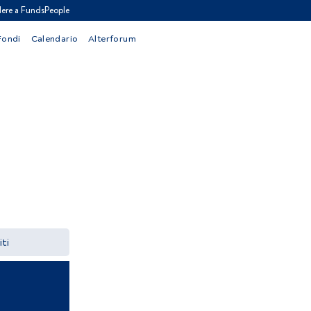
ere a FundsPeople
Fondi
Calendario
Alterforum
iti