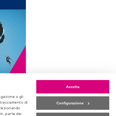
di
Accetta
come sempre
gazione o gli 
 tracciamento di 
Configurazione
selezionando 
accedi
ti, parte dei 