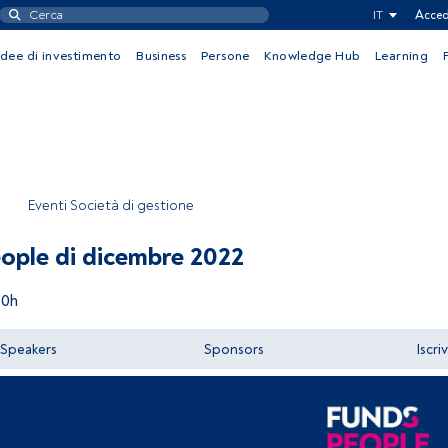
IT
Acced
Idee di investimento
Business
Persone
Knowledge Hub
Learning
Eventi Società di gestione
ople di dicembre 2022
00h
Speakers
Sponsors
Iscriv
Accedere a FundsPeople