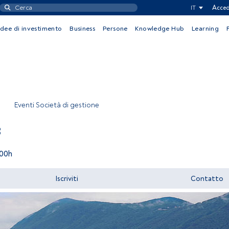
IT
Acced
Idee di investimento
Business
Persone
Knowledge Hub
Learning
Eventi Società di gestione
8
:00h
Iscriviti
Contatto
Accedere a FundsPeople