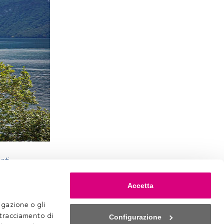
nti
ed warrants,
 dei
Accetta
lizzate.
gazione o gli 
 tracciamento di 
Configurazione