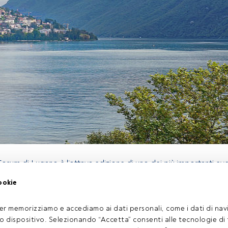
orum di Lugano è l’ottava edizione di uno dei più importanti eve
ll’Asset management e su tutto il mondo degli investimenti (cover
ookie
TF, bond strutturati, unit linked…). Si terrà nel prestigioso Palazzo
ugano, il 19 Novembre 2018 e ospiterà diverse conferenze specia
llestita un’intera area di esposizione per gli sponsor e i partner.
er memorizziamo e accediamo ai dati personali, come i dati di navi
tuo dispositivo. Selezionando “Accetta” consenti alle tecnologie di