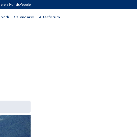
ere a FundsPeople
Fondi
Calendario
Alterforum