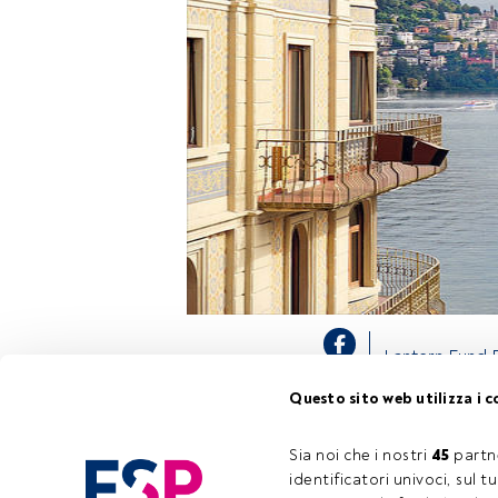
Lantern Fund F
focalizzati su
Questo sito web utilizza i c
certificates, E
Congressi di L
Inoltre verrà a
Sia noi che i nostri 
45
 partn
identificatori univoci, sul 