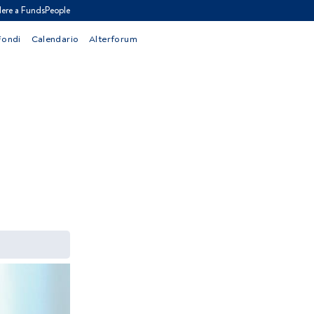
ere a FundsPeople
Fondi
Calendario
Alterforum