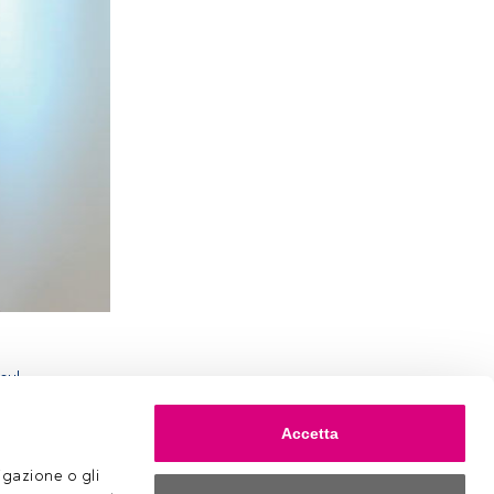
sul
farà tappa
enza
Accetta
n un focus
e.
gazione o gli 