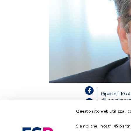
Riparte il 10 
d’investiment
territorio rivol
Questo sito web utilizza i c
in 12 città ita
finanziaria e p
sulle nuove str
Sia noi che i nostri 
45
 partn