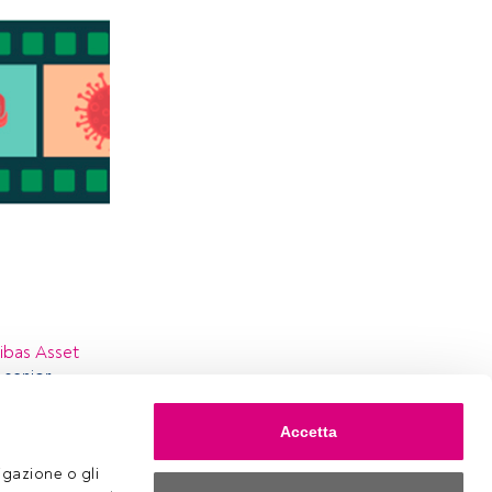
ibas Asset
, senior
ie Vallat,
Accetta
a view sul
gazione o gli 