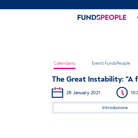
Calendario
Eventi FundsPeople
The Great Instability: "A
28 January 2021
10:
Introduzione