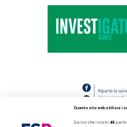
Riparte la serie
Management
.
economist for
Questo sito web utilizza i c
investment spe
Income.
Daniel
2021.
Sia noi che i nostri 
45
 partn