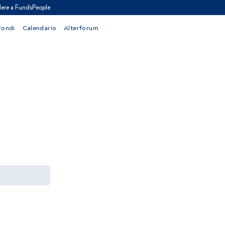
ere a FundsPeople
Fondi
Calendario
Alterforum