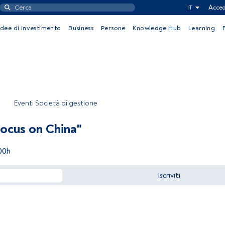
IT
Acced
Idee di investimento
Business
Persone
Knowledge Hub
Learning
Eventi Società di gestione
 focus on China"
00h
Iscriviti
Accedere a FundsPeople