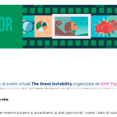
 di eventi virtuali
The Great Instability
organizzata da
BNP Par
 Primo episodio del 2021 dal titolo "A focus on China", con
Chi Lo
 Greater China,
David Choa
, head of Greater China Equities, Soph
ookie
cialist, Jean-Charles Sambor, head of Emerging Market Fixed
 Morris
, chief market strategist, modererà l'incontro e darà la su
er memorizziamo e accediamo ai dati personali, come i dati di navi