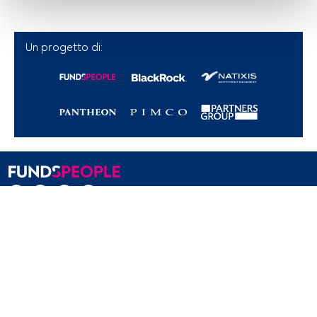
attiva delle caratteristiche del dispositivo per la sua 
identificazione. Memorizzazione delle informazioni su un 
dispositivo e/o accesso alle stesse. Pubblicità e contenuti 
Un progetto di:
personalizzati, misurazione della pubblicità e dei 
contenuti, ricerca sul pubblico e sviluppo di servizi.
Elenco dei partner (fornitori)
Contatto email
Chi Siamo
Registrati
Privacy
Cookies
Impostazioni Cookie
Avviso legale