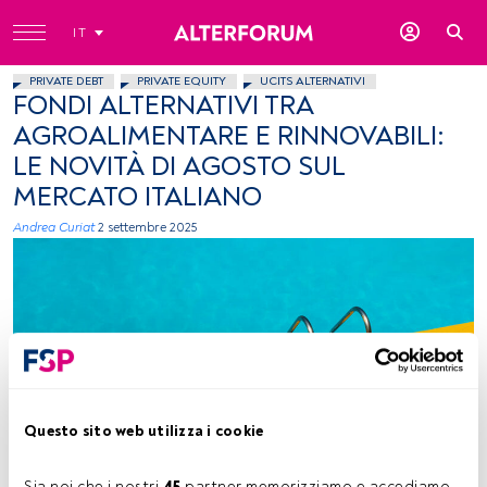
IT
PRIVATE DEBT
PRIVATE EQUITY
UCITS ALTERNATIVI
FONDI ALTERNATIVI TRA
AGROALIMENTARE E RINNOVABILI:
LE NOVITÀ DI AGOSTO SUL
MERCATO ITALIANO
Andrea Curiat
2 settembre 2025
Etienne Girardet, Unsplash
Questo sito web utilizza i cookie
Sia noi che i nostri 
45
 partner memorizziamo e accediamo 