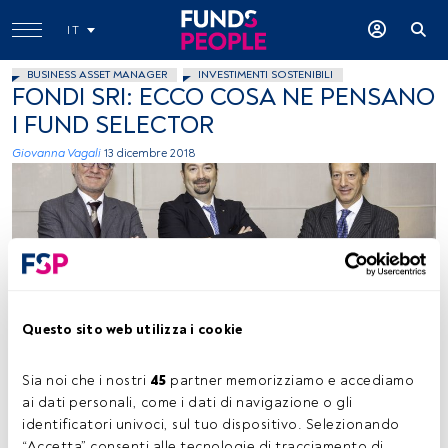
IT
BUSINESS ASSET MANAGER
INVESTIMENTI SOSTENIBILI
FONDI SRI: ECCO COSA NE PENSANO
I FUND SELECTOR
Giovanna Vagali
13 dicembre 2018
Questo sito web utilizza i cookie
Giorgio Fata
Sia noi che i nostri 
45
 partner memorizziamo e accediamo 
ai dati personali, come i dati di navigazione o gli 
Tempo di lettura:
2 min.
identificatori univoci, sul tuo dispositivo. Selezionando 
“Accetta” consenti alle tecnologie di tracciamento di 