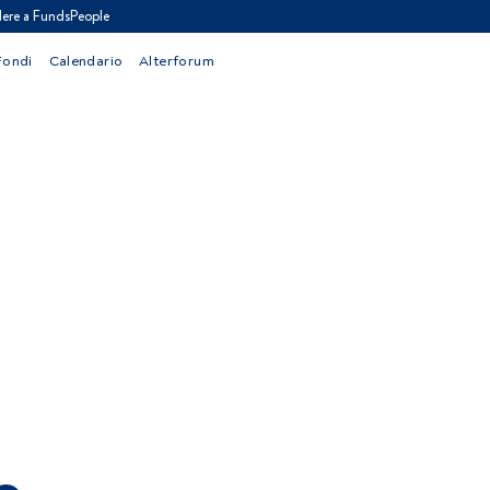
ere a FundsPeople
Fondi
Calendario
Alterforum