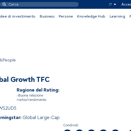
IT
Acced
Idee di investimento
Business
Persone
Knowledge Hub
Learning
ndsPeople
bal Growth TFC
Ragione del Rating:
-Buona relazione
rischio/rendimento
WS2UD5
rningstar:
Global Large-Cap
Condividi: