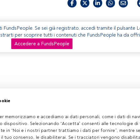
ti FundsPeople. Se sei già registrato, accedi tramite il pulsante 
istrarti per scoprire tutti i contenuti che FundsPeople ha da offri
Accedere a FundsPeople
ookie
er memorizziamo e accediamo ai dati personali, come i dati di navi
tuo dispositivo. Selezionando “Accetta” consenti alle tecnologie di
ate in “Noi e i nostri partner trattiamo i dati per fornire”, mentre 
l tuo consenso, le disabiliterai. Se i tracciatori vengono disabilita