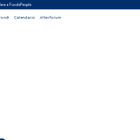
ere a FundsPeople
Fondi
Calendario
Alterforum