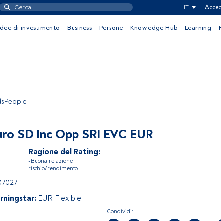
IT
Acced
Idee di investimento
Business
Persone
Knowledge Hub
Learning
ndsPeople
uro SD Inc Opp SRI EVC EUR
Ragione del Rating:
-Buona relazione
rischio/rendimento
07027
rningstar:
EUR Flexible
Condividi: