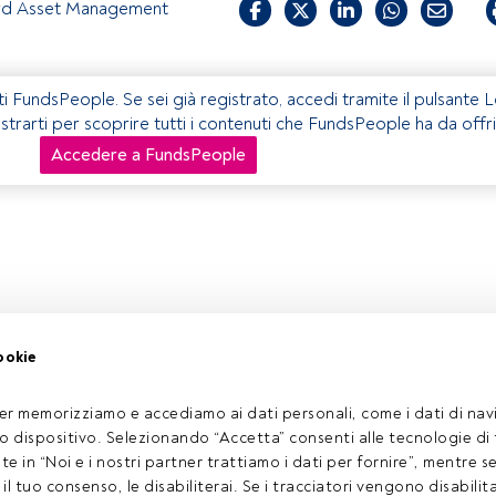
rd Asset Management
ti FundsPeople. Se sei già registrato, accedi tramite il pulsante 
istrarti per scoprire tutti i contenuti che FundsPeople ha da offri
Accedere a FundsPeople
ookie
er memorizziamo e accediamo ai dati personali, come i dati di navi
tuo dispositivo. Selezionando “Accetta” consenti alle tecnologie di
ate in “Noi e i nostri partner trattiamo i dati per fornire”, mentre 
l tuo consenso, le disabiliterai. Se i tracciatori vengono disabilita