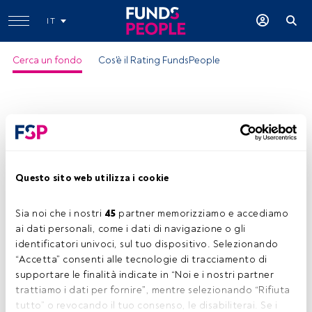
IT
Cerca un fondo
Cos'è il Rating FundsPeople
Questo sito web utilizza i cookie
Wellington Strategic Eurp Eq EUR S
Ac
Sia noi che i nostri 
45
 partner memorizziamo e accediamo 
ai dati personali, come i dati di navigazione o gli 
Ragione del Rating:
identificatori univoci, sul tuo dispositivo. Selezionando 
-Preferito dagli analisti dei fondi di
“Accetta” consenti alle tecnologie di tracciamento di 
investimento
-Patrimonio investito dagli investitori
supportare le finalità indicate in “Noi e i nostri partner 
locali
trattiamo i dati per fornire”, mentre selezionando “Rifiuta 
-Buona relazione rischio/rendimento
tutto” o revocando il tuo consenso, le disabiliterai. Se i 
ISIN:
IE00B6TYHG95