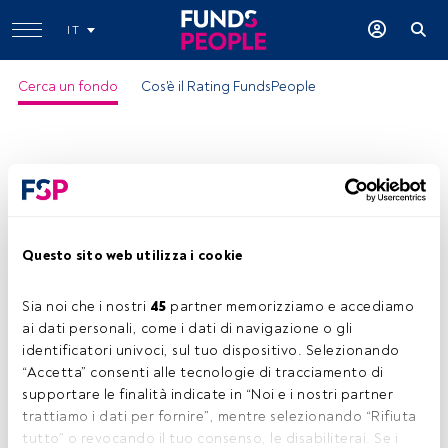
IT
Cerca un fondo
Cos'è il Rating FundsPeople
Questo sito web utilizza i cookie
Wellington Endrng Infras Asts EUR G
Ac
Sia noi che i nostri 
45
 partner memorizziamo e accediamo 
ai dati personali, come i dati di navigazione o gli 
Ragione del Rating:
identificatori univoci, sul tuo dispositivo. Selezionando 
-Patrimonio investito dagli investitori
“Accetta” consenti alle tecnologie di tracciamento di 
locali
-Buona relazione rischio/rendimento
supportare le finalità indicate in “Noi e i nostri partner 
ISIN:
IE00B906ZW71
trattiamo i dati per fornire”, mentre selezionando “Rifiuta 
tutto” o revocando il tuo consenso, le disabiliterai. Se i 
Categoria Morningstar:
Sector Equity Infrastructure