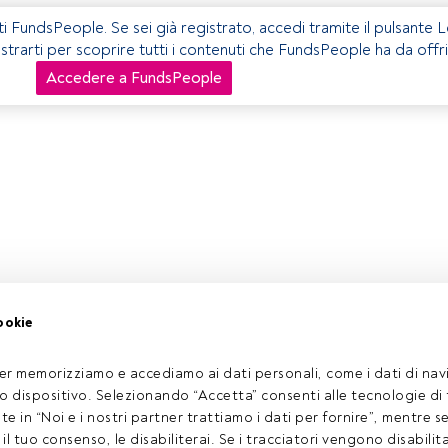
ti FundsPeople. Se sei già registrato, accedi tramite il pulsante 
istrarti per scoprire tutti i contenuti che FundsPeople ha da offri
Accedere a FundsPeople
ookie
er memorizziamo e accediamo ai dati personali, come i dati di navi
tuo dispositivo. Selezionando “Accetta” consenti alle tecnologie di
ate in “Noi e i nostri partner trattiamo i dati per fornire”, mentre 
l tuo consenso, le disabiliterai. Se i tracciatori vengono disabilita