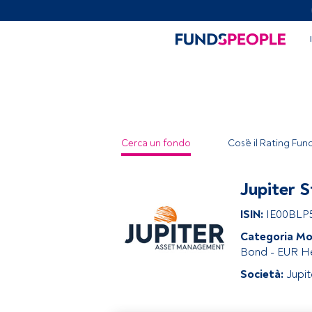
Cerca un fondo
Cos'è il Rating Fu
Jupiter S
ISIN:
IE00BLP
Categoria Mo
Bond - EUR 
Società:
Jupi