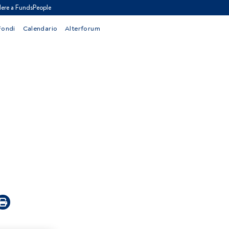
ere a FundsPeople
Fondi
Calendario
Alterforum