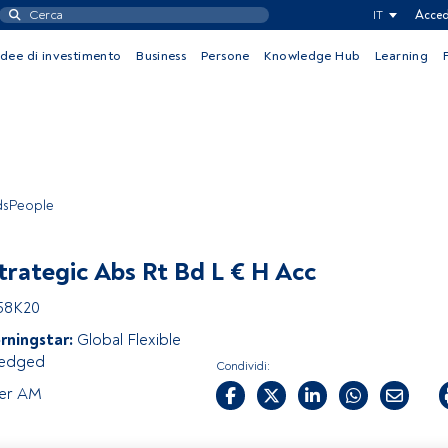
IT
Acced
Idee di investimento
Business
Persone
Knowledge Hub
Learning
ndsPeople
trategic Abs Rt Bd L € H Acc
58K20
rningstar:
Global Flexible
Hedged
Condividi:
ter AM