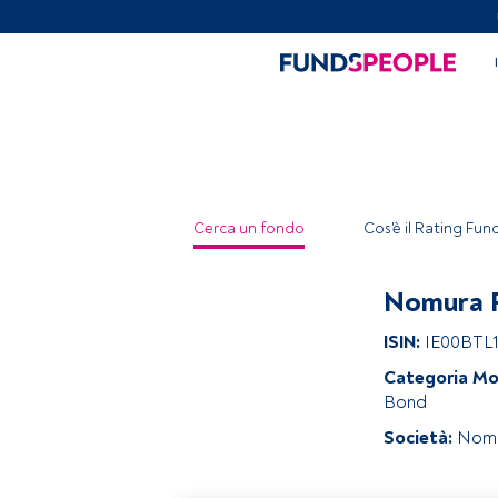
Cerca un fondo
Cos'è il Rating Fu
Nomura F
ISIN:
IE00BTL
Categoria Mo
Bond
Società:
Nom