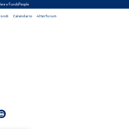
ere a FundsPeople
Fondi
Calendario
Alterforum