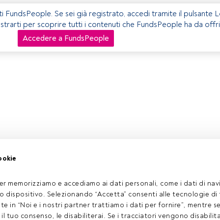
ti FundsPeople. Se sei già registrato, accedi tramite il pulsante 
istrarti per scoprire tutti i contenuti che FundsPeople ha da offri
Accedere a FundsPeople
ookie
er memorizziamo e accediamo ai dati personali, come i dati di navi
tuo dispositivo. Selezionando “Accetta” consenti alle tecnologie di
ate in “Noi e i nostri partner trattiamo i dati per fornire”, mentre 
l tuo consenso, le disabiliterai. Se i tracciatori vengono disabilita