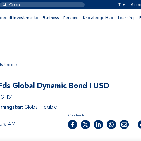
IT
Acced
Idee di investimento
Business
Persone
Knowledge Hub
Learning
ndsPeople
ds Global Dynamic Bond I USD
1GH31
rningstar:
Global Flexible
Condividi:
ura AM