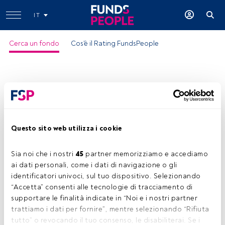
IT
Cerca un fondo
Cos'è il Rating FundsPeople
Questo sito web utilizza i cookie
Mediolanum BB European Cpn
StrgyCol LA
Sia noi che i nostri 
45
 partner memorizziamo e accediamo 
ai dati personali, come i dati di navigazione o gli 
ISIN:
IE00BYVXS238
identificatori univoci, sul tuo dispositivo. Selezionando 
Categoria Morningstar:
EUR Flexible Allocation
“Accetta” consenti alle tecnologie di tracciamento di 
supportare le finalità indicate in “Noi e i nostri partner 
Società:
Mediolanum International Funds Ltd
trattiamo i dati per fornire”, mentre selezionando “Rifiuta 
Condividi:
tutto” o revocando il tuo consenso, le disabiliterai. Se i 