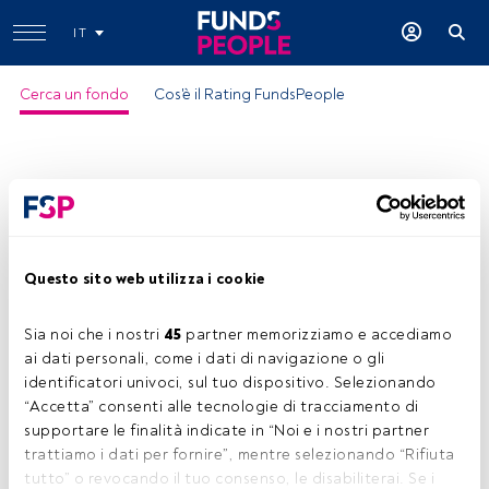
IT
Cerca un fondo
Cos'è il Rating FundsPeople
Questo sito web utilizza i cookie
Epsilon QEquity
Sia noi che i nostri 
45
 partner memorizziamo e accediamo 
ISIN:
IT0001496139
ai dati personali, come i dati di navigazione o gli 
Categoria Morningstar:
Eurozone Large-Cap Equity
identificatori univoci, sul tuo dispositivo. Selezionando 
“Accetta” consenti alle tecnologie di tracciamento di 
Società:
Eurizon
supportare le finalità indicate in “Noi e i nostri partner 
Condividi:
trattiamo i dati per fornire”, mentre selezionando “Rifiuta 
tutto” o revocando il tuo consenso, le disabiliterai. Se i 