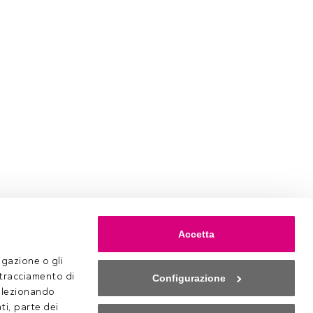
Login. Se non
re.
Accetta
gazione o gli 
 tracciamento di 
Configurazione
selezionando 
ti, parte dei 