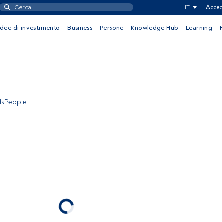
IT
Acced
Idee di investimento
Business
Persone
Knowledge Hub
Learning
ndsPeople
rescita PIR LC
53800
rningstar:
Italy Equity
Condividi:
di