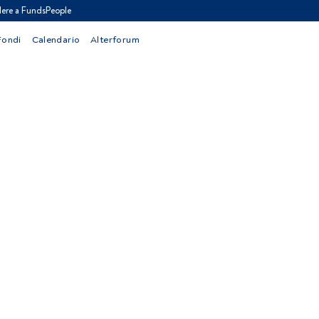
ere a FundsPeople
Fondi
Calendario
Alterforum