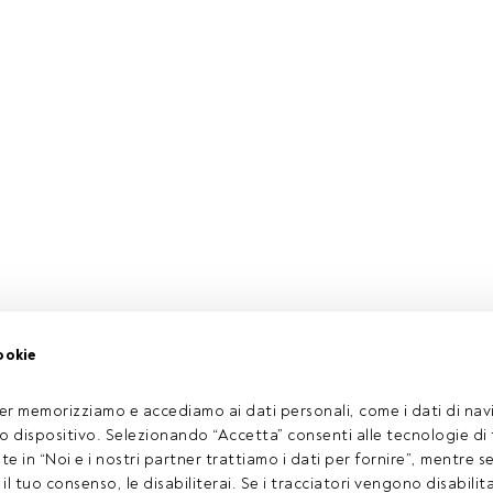
ti FundsPeople. Se sei già registrato, accedi tramite il pulsante 
istrarti per scoprire tutti i contenuti che FundsPeople ha da offri
Accedere a FundsPeople
ookie
er memorizziamo e accediamo ai dati personali, come i dati di navi
tuo dispositivo. Selezionando “Accetta” consenti alle tecnologie di
ate in “Noi e i nostri partner trattiamo i dati per fornire”, mentre 
l tuo consenso, le disabiliterai. Se i tracciatori vengono disabilita