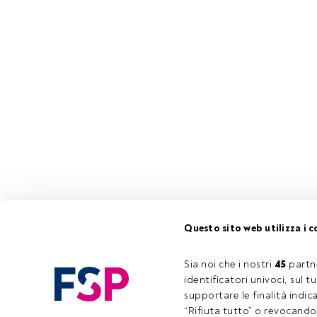
Questo è un articolo riservato agli uten
hai ancora un account, ti invitiamo a reg
Questo sito web utilizza i c
Sia noi che i nostri 
45
 partn
identificatori univoci, sul 
supportare le finalità indic
“Rifiuta tutto” o revocando i