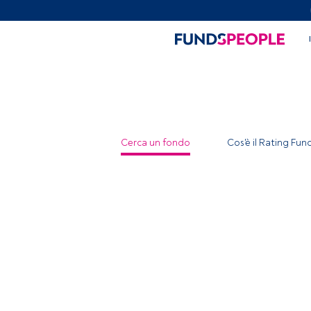
Cerca un fondo
Cos'è il Rating Fu
Amundi C
ISIN:
IT00042
Categoria Mo
Società:
Amun