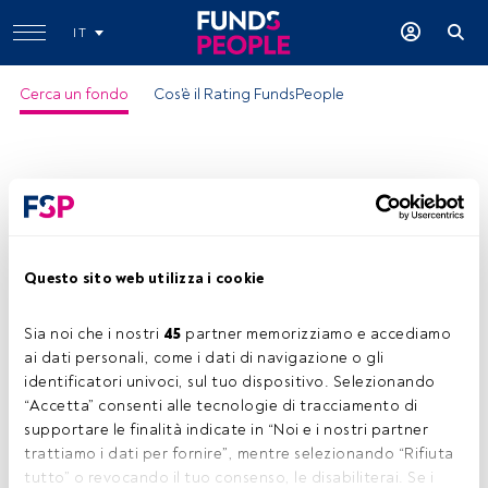
IT
Cerca un fondo
Cos'è il Rating FundsPeople
Questo sito web utilizza i cookie
GS Japan Equity-P Dis JPY
Sia noi che i nostri 
45
 partner memorizziamo e accediamo 
ISIN:
LU0082087866
ai dati personali, come i dati di navigazione o gli 
Categoria Morningstar:
Japan Large-Cap Blend Equity
identificatori univoci, sul tuo dispositivo. Selezionando 
“Accetta” consenti alle tecnologie di tracciamento di 
Società:
Goldman Sachs Asset Management
supportare le finalità indicate in “Noi e i nostri partner 
Condividi:
trattiamo i dati per fornire”, mentre selezionando “Rifiuta 
tutto” o revocando il tuo consenso, le disabiliterai. Se i 