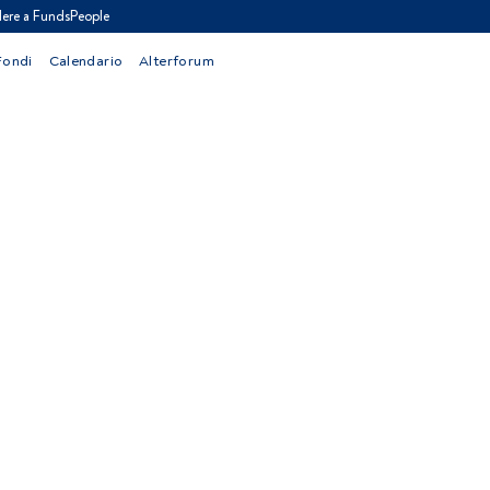
ere a FundsPeople
Fondi
Calendario
Alterforum