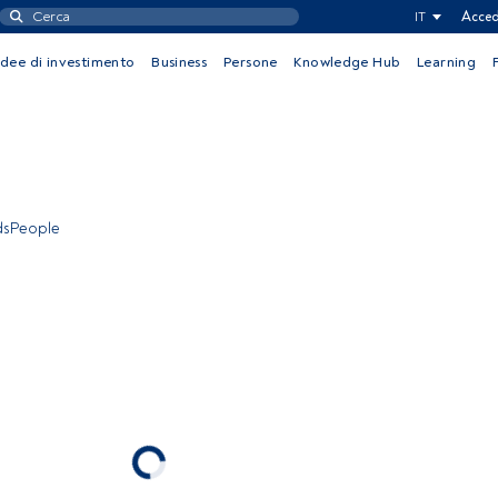
IT
Acced
Idee di investimento
Business
Persone
Knowledge Hub
Learning
ndsPeople