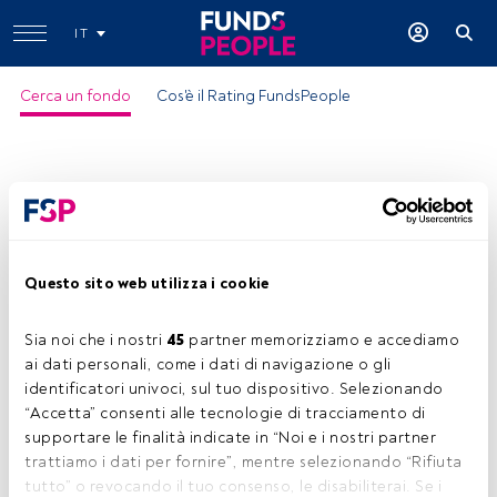
IT
Cerca un fondo
Cos'è il Rating FundsPeople
Questo sito web utilizza i cookie
MS INVF Euro Corporate Bond I
Sia noi che i nostri 
45
 partner memorizziamo e accediamo 
Ragione del Rating:
ai dati personali, come i dati di navigazione o gli 
-Preferito dagli analisti dei fondi di
investimento
identificatori univoci, sul tuo dispositivo. Selezionando 
-Patrimonio investito dagli investitori
“Accetta” consenti alle tecnologie di tracciamento di 
locali
supportare le finalità indicate in “Noi e i nostri partner 
ISIN:
LU0132602656
trattiamo i dati per fornire”, mentre selezionando “Rifiuta 
Categoria Morningstar:
EUR Corporate Bond
tutto” o revocando il tuo consenso, le disabiliterai. Se i 