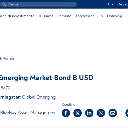
IT
Acced
Idee di investimento
Business
Persone
Knowledge Hub
Learning
ndsPeople
Emerging Market Bond B USD
48470
rningstar:
Global Emerging
Condividi:
BlueBay Asset Management