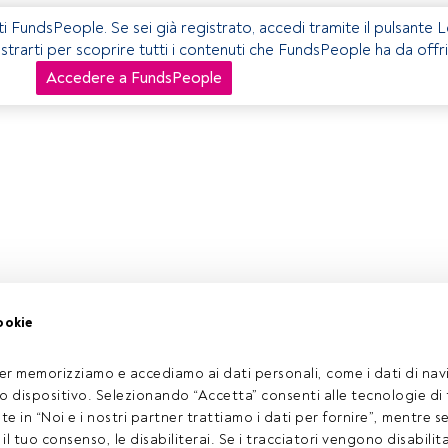
ti FundsPeople. Se sei già registrato, accedi tramite il pulsante 
istrarti per scoprire tutti i contenuti che FundsPeople ha da offri
Accedere a FundsPeople
ookie
er memorizziamo e accediamo ai dati personali, come i dati di navi
tuo dispositivo. Selezionando “Accetta” consenti alle tecnologie di
ate in “Noi e i nostri partner trattiamo i dati per fornire”, mentre 
l tuo consenso, le disabiliterai. Se i tracciatori vengono disabilita