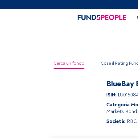
Cerca un fondo
Cos'è il Rating Fu
BlueBay 
ISIN:
LU01508
Categoria Mo
Markets Bond
Società:
RBC 