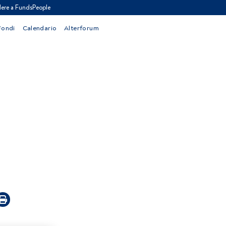
ere a FundsPeople
Fondi
Calendario
Alterforum