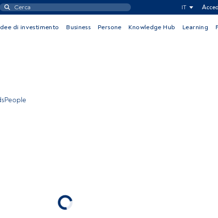
IT
Acced
Idee di investimento
Business
Persone
Knowledge Hub
Learning
ndsPeople