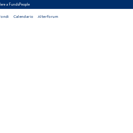
ere a FundsPeople
Fondi
Calendario
Alterforum