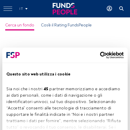
IT
Cerca un fondo
Cos'è il Rating FundsPeople
Questo sito web utilizza i cookie
Robeco BP US Premium Equities D $
Sia noi che i nostri 
45
 partner memorizziamo e accediamo 
ISIN:
LU0226953718
ai dati personali, come i dati di navigazione o gli 
Categoria Morningstar:
US Large-Cap Value Equity
identificatori univoci, sul tuo dispositivo. Selezionando 
“Accetta” consenti alle tecnologie di tracciamento di 
Società:
Robeco
supportare le finalità indicate in “Noi e i nostri partner 
Condividi:
trattiamo i dati per fornire”, mentre selezionando “Rifiuta 
tutto” o revocando il tuo consenso, le disabiliterai. Se i 