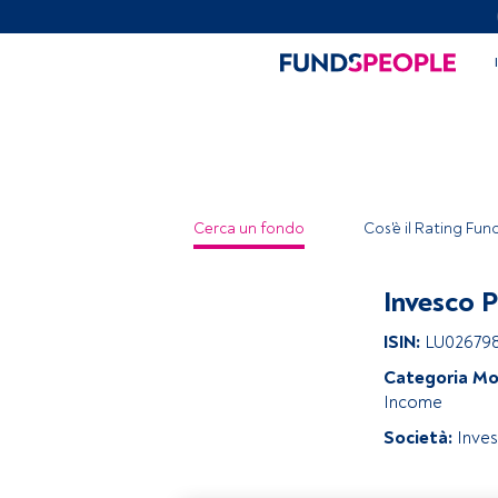
Cerca un fondo
Cos'è il Rating Fu
Invesco 
ISIN:
LU02679
Categoria Mo
Income
Società:
Inve