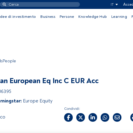
IT
Acced
Idee di investimento
Business
Persone
Knowledge Hub
Learning
ndsPeople
Pan European Eq Inc C EUR Acc
86395
rningstar:
Europe Equity
Condividi:
sco