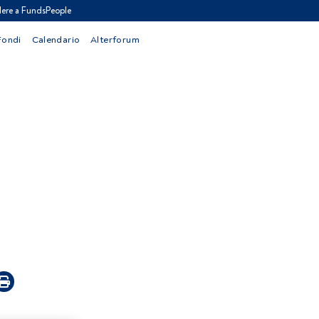
ere a FundsPeople
Fondi
Calendario
Alterforum