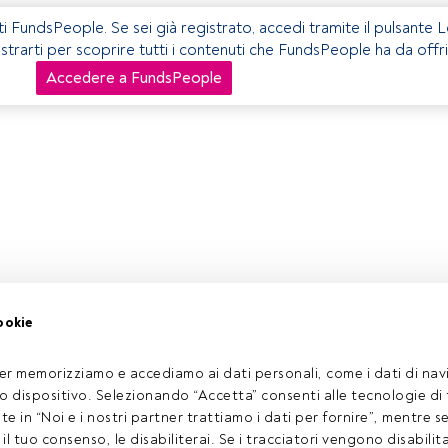
ti FundsPeople. Se sei già registrato, accedi tramite il pulsante 
istrarti per scoprire tutti i contenuti che FundsPeople ha da offri
Accedere a FundsPeople
ookie
er memorizziamo e accediamo ai dati personali, come i dati di navi
tuo dispositivo. Selezionando “Accetta” consenti alle tecnologie di
ate in “Noi e i nostri partner trattiamo i dati per fornire”, mentre 
l tuo consenso, le disabiliterai. Se i tracciatori vengono disabilita