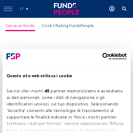
IT
Cerca un fondo
Cos'è il Rating FundsPeople
Questo sito web utilizza i cookie
GS Alt Beta-I Cap USD
Sia noi che i nostri 
45
 partner memorizziamo e accediamo 
ISIN:
LU0370038837
ai dati personali, come i dati di navigazione o gli 
Categoria Morningstar:
Multistrategy USD
identificatori univoci, sul tuo dispositivo. Selezionando 
“Accetta” consenti alle tecnologie di tracciamento di 
Società:
Goldman Sachs Asset Management
supportare le finalità indicate in “Noi e i nostri partner 
Condividi:
trattiamo i dati per fornire”, mentre selezionando “Rifiuta 
tutto” o revocando il tuo consenso, le disabiliterai. Se i 