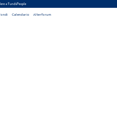
ere a FundsPeople
Fondi
Calendario
Alterforum