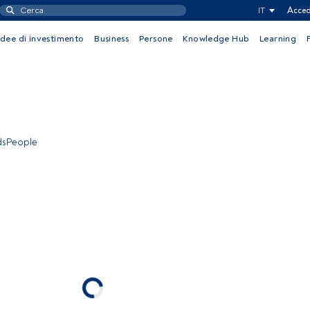
IT
Acced
Idee di investimento
Business
Persone
Knowledge Hub
Learning
ndsPeople