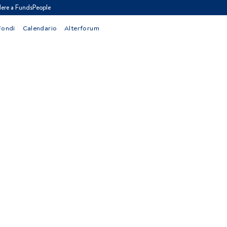
ere a FundsPeople
Fondi
Calendario
Alterforum