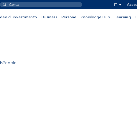
IT
Acced
Idee di investimento
Business
Persone
Knowledge Hub
Learning
ndsPeople