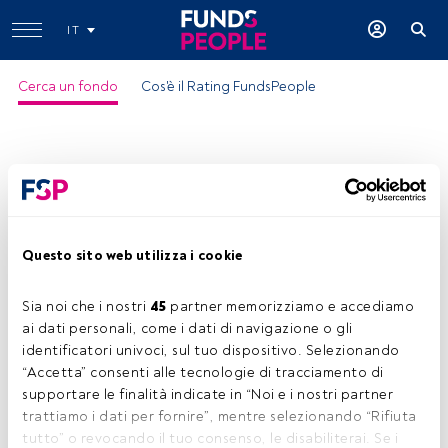
IT
Cerca un fondo
Cos'è il Rating FundsPeople
Questo sito web utilizza i cookie
NEF Ethical Balanced Conservative I
Sia noi che i nostri 
45
 partner memorizziamo e accediamo 
ISIN:
LU1555072096
ai dati personali, come i dati di navigazione o gli 
Categoria Morningstar:
EUR Cautious Allocation - Global
identificatori univoci, sul tuo dispositivo. Selezionando 
“Accetta” consenti alle tecnologie di tracciamento di 
Società:
NEAM
supportare le finalità indicate in “Noi e i nostri partner 
Condividi:
trattiamo i dati per fornire”, mentre selezionando “Rifiuta 
tutto” o revocando il tuo consenso, le disabiliterai. Se i 