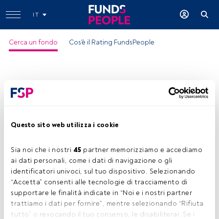
IT
Cerca un fondo
Cos'è il Rating FundsPeople
Questo sito web utilizza i cookie
Eurizon AM Sicav Strategic Bond U
Sia noi che i nostri 
45
 partner memorizziamo e accediamo 
ISIN:
LU1589371829
ai dati personali, come i dati di navigazione o gli 
Categoria Morningstar:
Global Flexible Bond
identificatori univoci, sul tuo dispositivo. Selezionando 
“Accetta” consenti alle tecnologie di tracciamento di 
Società:
Eurizon
supportare le finalità indicate in “Noi e i nostri partner 
Condividi:
trattiamo i dati per fornire”, mentre selezionando “Rifiuta 
tutto” o revocando il tuo consenso, le disabiliterai. Se i 