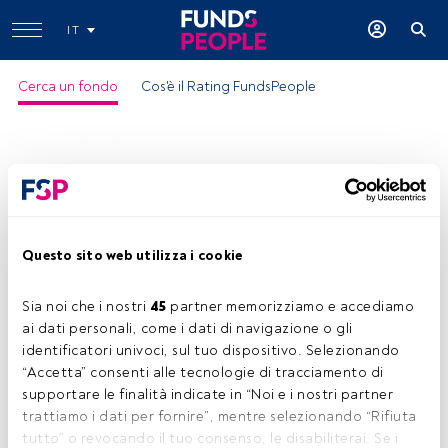
IT
Cerca un fondo
Cos'è il Rating FundsPeople
Questo sito web utilizza i cookie
Vontobel Fd II At Bt Opp AI EUR Inc
Sia noi che i nostri 
45
 partner memorizziamo e accediamo 
ISIN:
LU2024691912
ai dati personali, come i dati di navigazione o gli 
Categoria Morningstar:
Multistrategy EUR
identificatori univoci, sul tuo dispositivo. Selezionando 
“Accetta” consenti alle tecnologie di tracciamento di 
Società:
Vontobel Asset Management
supportare le finalità indicate in “Noi e i nostri partner 
Condividi:
trattiamo i dati per fornire”, mentre selezionando “Rifiuta 
tutto” o revocando il tuo consenso, le disabiliterai. Se i 