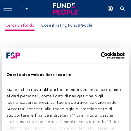
IT
Cerca un fondo
Cos'è il Rating FundsPeople
Questo sito web utilizza i cookie
UBS (Lux) ES Active Clmt Awr USD Q
Sia noi che i nostri 
45
 partner memorizziamo e accediamo 
ISIN:
LU2188799857
ai dati personali, come i dati di navigazione o gli 
Categoria Morningstar:
Sector Equity Ecology
identificatori univoci, sul tuo dispositivo. Selezionando 
“Accetta” consenti alle tecnologie di tracciamento di 
Società:
UBS Asset Management
supportare le finalità indicate in “Noi e i nostri partner 
Condividi:
trattiamo i dati per fornire”, mentre selezionando “Rifiuta 
tutto” o revocando il tuo consenso, le disabiliterai. Se i 