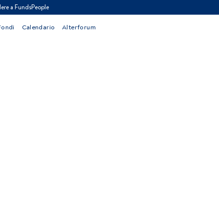
ere a FundsPeople
Fondi
Calendario
Alterforum