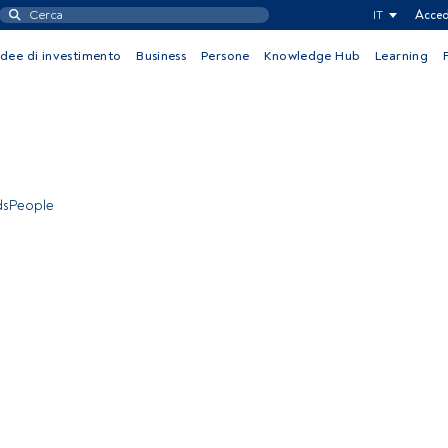
IT
Acced
Idee di investimento
Business
Persone
Knowledge Hub
Learning
ndsPeople