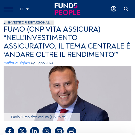
IT
INVESTITORI ISTITUZIONALI
FUMO (CNP VITA ASSICURA)
“NELL’INVESTIMENTO
ASSICURATIVO, IL TEMA CENTRALE È
‘ANDARE OLTRE IL RENDIMENTO’”
Raffaela Ulgheri
4 giugno 2024
Paolo Fumo, foto ceduta (CNP Vita)