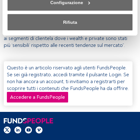
Configurazione
variegato, per cui occorre operare una distinzione tra i
nell'ambito del nostro consenso. Per saperne di più, 
risultati raggiunti dal segmento bancassurance rispetto al
consulta la nostra politica sulla privacy.
canale agenziale. E ancora nella bancassurance ci sono
Rifiuta
state differenze significative tra reti di consulenti finanziari
Sia noi che i nostri partner trattiamo i dati per fornire:
e reti captive. Stessa cosa se si valutano i risultati rispetto
ai segmenti di clientela dove i wealth e private sono stati
Utilizzo di dati di localizzazione geografica precisi. Analisi 
più ‘sensibili’ rispetto alle recenti tendenze sul mercato”.
attiva delle caratteristiche del dispositivo per la sua 
identificazione. Memorizzazione delle informazioni su un 
dispositivo e/o accesso alle stesse. Pubblicità e contenuti 
Questo è un articolo riservato agli utenti FundsPeople.
personalizzati, misurazione della pubblicità e dei 
Se sei già registrato, accedi tramite il pulsante Login. Se
contenuti, ricerca sul pubblico e sviluppo di servizi.
non hai ancora un account, ti invitiamo a registrarti per
scoprire tutti i contenuti che FundsPeople ha da offrire.
Elenco dei partner (fornitori)
Accedere a FundsPeople