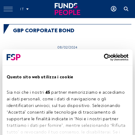
IT
GBP CORPORATE BOND
08/02/2024
Rathbone Ethical Bond Retail
Income
Questo sito web utilizza i cookie
11/02/2022
Invesco Funds - Invesco
Sterling Bond Fund Z
Sia noi che i nostri 
45
 partner memorizziamo e accediamo 
Accumulation GBP
ai dati personali, come i dati di navigazione o gli 
identificatori univoci, sul tuo dispositivo. Selezionando 
“Accetta” consenti alle tecnologie di tracciamento di 
supportare le finalità indicate in “Noi e i nostri partner 
trattiamo i dati per fornire”, mentre selezionando “Rifiuta 
tutto” o revocando il tuo consenso, le disabiliterai. Se i 