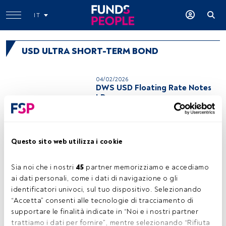
IT
USD ULTRA SHORT-TERM BOND
04/02/2026
DWS USD Floating Rate Notes
LD
04/02/2026
PIMCO GIS US Short-Term
Questo sito web utilizza i cookie
Fund Institutional USD
Accumulation
Sia noi che i nostri 
45
 partner memorizziamo e accediamo 
ai dati personali, come i dati di navigazione o gli 
08/02/2023
identificatori univoci, sul tuo dispositivo. Selezionando 
JPMorgan Funds - Managed
“Accetta” consenti alle tecnologie di tracciamento di 
Reserves Fund A (acc) - USD
supportare le finalità indicate in “Noi e i nostri partner 
trattiamo i dati per fornire”, mentre selezionando “Rifiuta 