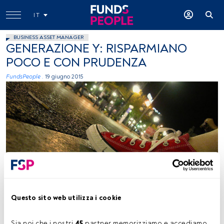
IT
BUSINESS ASSET MANAGER
GENERAZIONE Y: RISPARMIANO
POCO E CON PRUDENZA
FundsPeople .
19 giugno 2015
foto flickr: pautasso, creative commons
Questo sito web utilizza i cookie
Tempo di lettura:
2 min.
Sia noi che i nostri 
45
 partner memorizziamo e accediamo 