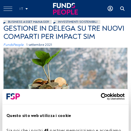
IT
BUSINESS ASSET MANAGER
INVESTIMENTI SOSTENIBILI
GESTIONE IN DELEGA SU TRE NUOVI
COMPARTI PER IMPACT SIM
FundsPeople .
1 settembre 2021
Visual Stories Micheile, Unsplash
Questo sito web utilizza i cookie
Tempo di lettura:
1 min.
Sia noi che i nostri 
45
 partner memorizziamo e accediamo 