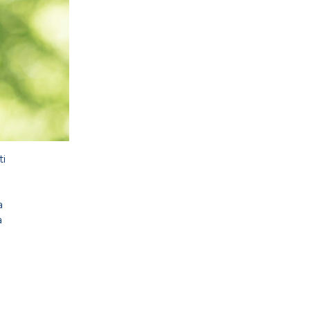
ti
a
a