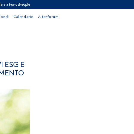
ere a FundsPeople
Fondi
Calendario
Alterforum
I ESG E
IMENTO