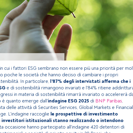
in cui i fattori ESG sembrano non essere più una priorità per mol
ono poche le società che hanno deciso di cambiare i propri
tenibilità. In particolare,
l'87% degli intervistati afferma che i
ESG
e di sostenibilità rimangono invariati e l'84% ritiene addirittur
ogressi in materia di sostenibilità rimarrà invariato o accelererà d
o è quanto emerge dall'
indagine ESG 2025
di
BNP Paribas
,
nta delle attività di Securities Services, Global Markets e Financial
ge. L'indagine raccoglie
le prospettive di investimento
i investitori istituzionali stanno realizzando o intendono
sta occasione hanno partecipato all'indagine 420 detentori di