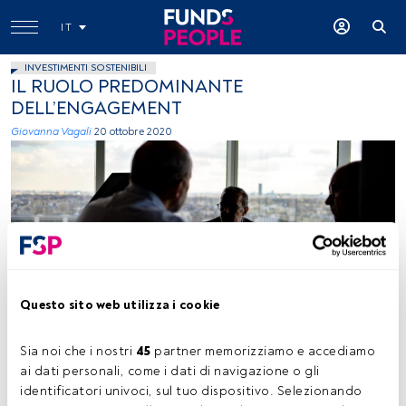
IT
INVESTIMENTI SOSTENIBILI
IL RUOLO PREDOMINANTE
DELL’ENGAGEMENT
Giovanna Vagali
20 ottobre 2020
FundsPeople
Questo sito web utilizza i cookie
Sia noi che i nostri 
45
 partner memorizziamo e accediamo 
Tempo di lettura:
2 min.
ai dati personali, come i dati di navigazione o gli 
identificatori univoci, sul tuo dispositivo. Selezionando 