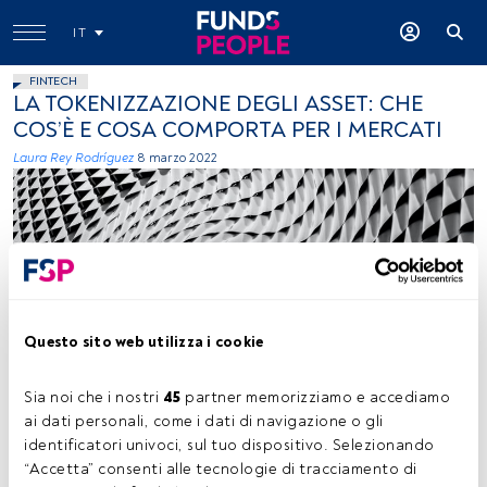
IT
FINTECH
LA TOKENIZZAZIONE DEGLI ASSET: CHE
COS’È E COSA COMPORTA PER I MERCATI
Laura Rey Rodríguez
8 marzo 2022
Questo sito web utilizza i cookie
Ricardo Gomez Angel (Unsplash)
Sia noi che i nostri 
45
 partner memorizziamo e accediamo 
ai dati personali, come i dati di navigazione o gli 
Tempo di lettura:
3 min.
identificatori univoci, sul tuo dispositivo. Selezionando 
“Accetta” consenti alle tecnologie di tracciamento di 