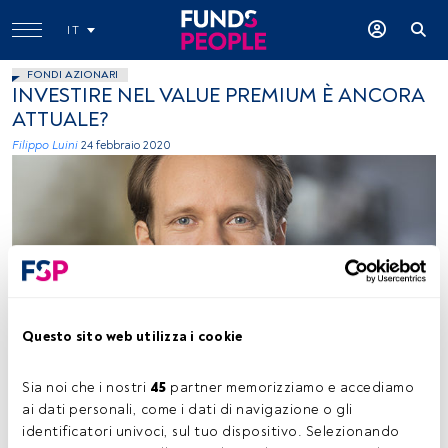
IT
FONDI AZIONARI
INVESTIRE NEL VALUE PREMIUM È ANCORA
ATTUALE?
Filippo Luini
24 febbraio 2020
Philipp Meyer-Brauns, senior researcher and vice president,
Dimensional Fund Advisors
Questo sito web utilizza i cookie
Sia noi che i nostri 
45
 partner memorizziamo e accediamo 
Tempo di lettura:
3 min.
ai dati personali, come i dati di navigazione o gli 
identificatori univoci, sul tuo dispositivo. Selezionando 