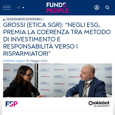
IT
INVESTIMENTI SOSTENIBILI
GROSSI (ETICA SGR): “NEGLI ESG,
PREMIA LA COERENZA TRA METODO
DI INVESTIMENTO E
RESPONSABILITÀ VERSO I
RISPARMIATORI”
Raffaela Ulgheri
19 maggio 2026
Roberto Grossi, foto Giulia Virgara per FundsPeople