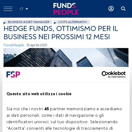
IT
BUSINESS ASSET MANAGER
UCITS ALTERNATIVI
HEDGE FUNDS, OTTIMISMO PER IL
BUSINESS NEI PROSSIMI 12 MESI
FundsPeople .
13 aprile 2021
Questo sito web utilizza i cookie
Sean Pollock, Unsplash
Sia noi che i nostri 
45
 partner memorizziamo e accediamo 
ai dati personali, come i dati di navigazione o gli 
identificatori univoci, sul tuo dispositivo. Selezionando 
Tempo di lettura:
1 min.
“Accetta” consenti alle tecnologie di tracciamento di 